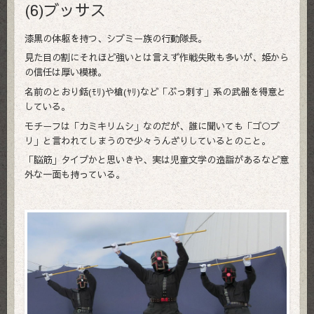
(6)ブッサス
漆黒の体躯を持つ、シブミー族の行動隊長。
見た目の割にそれほど強いとは言えず作戦失敗も多いが、姫から
の信任は厚い模様。
名前のとおり銛(ﾓﾘ)や槍(ﾔﾘ)など「ぶっ刺す」系の武器を得意と
している。
モチーフは「カミキリムシ」なのだが、誰に聞いても「ゴ○ブ
リ」と言われてしまうので少々うんざりしているとのこと。
「脳筋」タイプかと思いきや、実は児童文学の造詣があるなど意
外な一面も持っている。