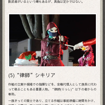
影武者がいるという噂もあるが、真偽は定かではない。
(5)“律師”シキリア
作戦の立案や現場での指揮などを、全権代理人として族長に代わ
って執ることもある重要人物。“律師(りっし)”は下の者からの
尊称。
一族きっての策士であり、立てる作戦は事前準備に時間をかけ、