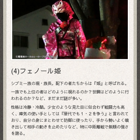
(4)フェノール姫
シブミー族の現・族長。配下の者たちからは『姫』と呼ばれる。
一族でも上位の者はどのように現れるのか？世襲はどのように行
われるのか？など、まだまだ謎が多い。
性格は冷静・冷酷。少女のような見た目に似合わず戦闘力も高
く、瘴気の使い手としては『歴代でも１・２を争う』と言われて
おり、自分の身にまとわせて防御に使ったり、手から勢いよく噴
き出して相手の動きを止めたりなど、特に中距離戦で無類の強さ
を誇る。