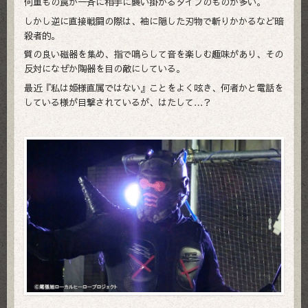
何重もの罠が一斉に相手に襲い掛かるタイプのものが多い。
しかし逆に直接戦闘の際は、袖に隠した刃物で斬りかかるなど暗
殺者的。
質の良い磁器を集め、指で鳴らして音を楽しむ趣味があり、その
反対になぜか陶器を目の敵にしている。
最近『私は姫様直属ではない』ことをよく呟き、何者かと電話を
している様が目撃されているが、はたして…？