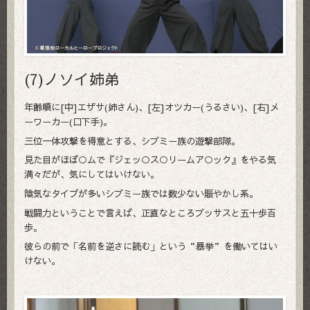
(7)ノソイ姉弟
年齢順に[中]エザサ(姉さん)、[左]オツカー(うるさい)、[右]メ
ーワーカー(口下手)。
三位一体攻撃を得意とする、シブミー族の遊撃部隊。
見た目がほぼ○ムで『ジェッ○ス○リームア○ック』をやる気
満々だが、気にしてはいけない。
陰気なタイプが多いシブミー族では数少ない賑やかし系。
戦闘力ということで言えば、正直なところブッサスと五十歩百
歩。
彼らの前で「名前を逆さに読む」という“暴挙”を働いてはい
けない。