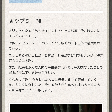
★シブミー族
人間のあらゆる“欲”をエサにして生きる妖魔一族。読み方は
「しぶみぃぞく」。
“姫”ことフェノールの下、かなり強めの上下関係で構成され
ている。
エサとするのは出世欲・名誉欲・睡眠欲など何でもよいが、特に
好物なのは食欲。
また、紅茶を飲んだ人間の幸福感が思いのほか美味だったことで
尾張旭市に狙いを絞ったらしい。
ちなみに“欲”を食われた人間は無気力化して衰弱していく
か、もしくは食われた“欲”を他人から奪って補おうとするう
ちに自身もシブミー族化する。